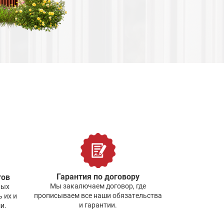
Гарантия по договору
тов
Мы закалючаем договор, где
ных
прописываем все наши обязательства
 их и
и гарантии.
и.