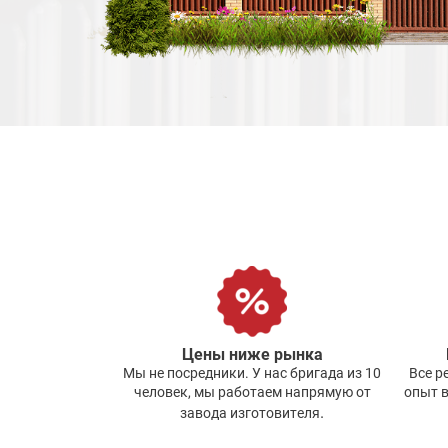
Цены ниже рынка
Мы не посредники. У нас бригада из 10
Все р
человек, мы работаем напрямую от
опыт в
.
завода изготовителя